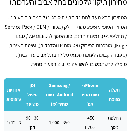
מחירון תיקון טלפונים בתל אביב (הערכות)
המחירון הבא נועד לתת נקודת ייחוס בג׳ונגל המחירים העירוני.
המחיר הסופי מושפע מסוג החלק (מקורי / Service Pack / OEM
/ תחליפי A+), זמינות הדגם, סוג המסך (LCD / AMOLED /
Edge), מורכבות הפירוק (אטימות IP והדבקות), ושיטת השירות
(מעבדה קבועה לעומת טכנאי סלולר בתל אביב עד הבית).
מומלץ להשתמש בו להשוואה בין 2-3 הצעות מחיר.
iPhone -
Samsung /
זמן
תקלה
אחריות
טווח מחיר
Android - טווח
טיפול
נפוצה
טיפוסית
(₪)
מחיר (₪)
משוער
החלפת
450 -
30 - 90
350 - 1,000
3 - 12 ח׳
מסך
1,200
דק׳