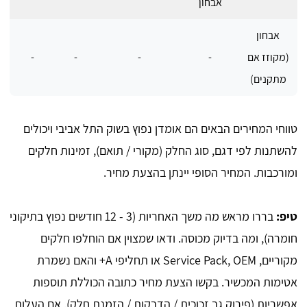
אבחון
אבחון
(מקוזז אם
-
-
-
-
מתקנים)
טווחי המחירים הבאים הם אומדן נפוץ בשוק התל אביבי ויכולים
להשתנות לפי דגם, סוג החלק (מקורי / תואם), זמינות חלקים
ומורכבות. המחיר הסופי יינתן בהצעת מחיר.
טיפ:
בררו מראש מה משך האחריות (3 - 12 חודשים נפוץ בתיקוני
חומרה), ומה בדיוק מכוסה. ודאו שמצוין אם הוחלפו חלקים
מקוריים, Service Pack, OEM או תחליפי A+ והאם נשמרת
אטימות המכשיר. בקשו הצעת מחיר כתובה הכוללת תוספות
אפשריות (פירוק גב זכוכית / הדבקות / הזמנת חלק). אם העלות