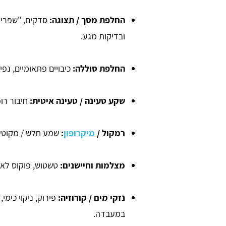
החלפת מסך / תצוגה:
סדקים, "שפריצי
ובדיקות מגע.
החלפת סוללה:
כיבויים פתאומיים, נפי
שקע טעינה / טעינה איטית:
חיבור רופ
רמקול /
מיקרופון
:
שמע חלש / מקוטע 
מצלמות וחיישנים:
טשטוש, פוקוס לא יציב, תקלות Face ID 
נזקי מים / קורוזיה:
פירוק, ניקוי כימי
במעבדה.