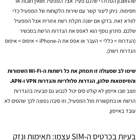
שהחשבון הסלולרי שלכם פעיל אצל המפעיל ושאין חובות או
חסימות. ניתן ליצור קשר עם שירות הלקוחות של המפעיל כדי
לוודא זאת. בדקו אם ישנה תקלת רשת אזורית אצל המפעיל
שלכם. פתרון נוסף הוא לאפס את הגדרות הרשת במכשיר
(הגדרות > כללי > העבר או אפס את ה-iPhone > איפוס > איפוס
הגדרות רשת).
שימו לב שפעולה זו תמחק את כל רשתות ה-Wi-Fi השמורות
והסיסמאות שלהן, הגדרות סלולריות והגדרות VPN ו-APN.
מצב שבו אייפון לא קולט סים יכול לנבוע גם מבעיה בהגדרות
הרשת או בתקשורת מול המפעיל, וזו סיבה נפוצה לכך שהסים לא
עובד באייפון.
בעיות בכרטיס ה-SIM עצמו: תאימות ונזק