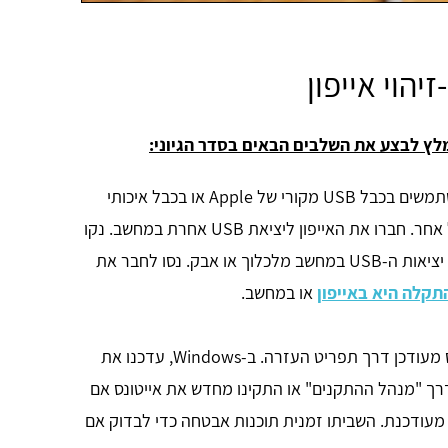
יהוי אייפון
ומלץ לבצע את השלבים הבאים בסדר הגיוני:
: ודאו שאתם משתמשים בכבל USB מקורי של Apple או בכבל איכותי
אחר המיועד להעברת נתונים. נסו כבל אחר. חברו את האייפון ליציאת USB אחרת במחשב. נקו
בעדינות את שקע הטעינה באייפון ואת יציאות ה-USB במחשב מלכלוך או אבק. נסו לחבר את
תקלה היא באייפון
או במחשב.
: ודאו שאייטונס מעודכן דרך תפריט העזרה. ב-Windows, עדכנו את
יבר Apple Mobile Device USB דרך "מנהל ההתקנים" או התקינו מחדש את אייטונס אם
דאו שהמערכת מעודכנת. השביתו זמנית תוכנות אבטחה כדי לבדוק אם