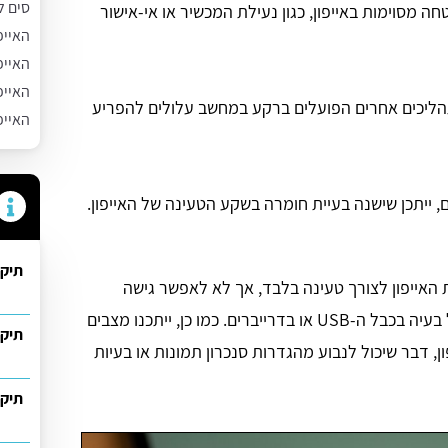
סים ל
חה מסוימות באייפון, כגון נעילת המכשיר או אי-אישור
האייפ
האייפ
האייפ
תהליכים אחרים הפועלים ברקע במחשב עלולים להפריע
האייפ
ם, ייתכן שישנה בעיית חומרה בשקע הטעינה של האייפון.
תיקו
ת האייפון לצורך טעינה בלבד, אך לא לאפשר גישה
לקבצים או סנכרון. תופעה זו לרוב מעידה על בעיה בכבל ה-USB או בדרייברים. כמו כן, ייתכנו מצבים
תיקו
 דבר שיכול לנבוע מהגדרות סנכרון תמונות או בעיות
תיקו