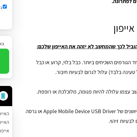
ם לפתרונה.
בש
אייפון
באפ
הוביל לכך שהמחשב לא יזהה את האייפון שלכם:
8
חד הגורמים השכיחים ביותר. כבל בלוי, קרוע או כבל
 טעינה בלבד) עלול לגרום לבעיות חיבור.
: דרייברים מיושנים של Apple Mobile Device USB Driver או גרסה
האייפ
לבעיות זיהוי.
האייפ
אייפו