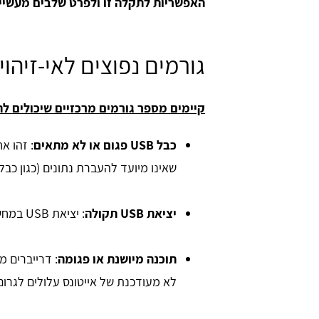
האפשריות לתקלה זו ולפרט שלבים מעשיי
גורמים נפוצים לאי-זיהוי 
קיימים מספר גורמים מרכזיים שיכולים ל
כבל USB פגום או לא מתאים
: זהו א
שאינו מיועד להעברת נתונים (כגון כבל
יציאת USB תקולה
: יציאת USB במחשב עצמו עלולה להיות פגומה, מלוכלכת או רופפת.
תוכנה מיושנת או פגומה
לא מעודכנת של אייטונס עלולים לגרום 